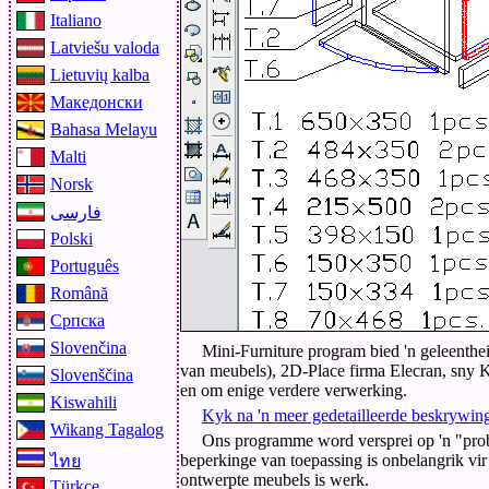
Italiano
Latviešu valoda
Lietuvių kalba
Македонски
Bahasa Melayu
Malti
Norsk
فارسی
Polski
Português
Română
Српска
Slovenčina
Mini-Furniture program bied 'n geleenthe
van meubels), 2D-Place firma Elecran, sny Ku
Slovenščina
en om enige verdere verwerking.
Kiswahili
Kyk na 'n meer gedetailleerde beskrywin
Wikang Tagalog
Ons programme word versprei op 'n "prob
beperkinge van toepassing is onbelangrik vir
ไทย
ontwerpte meubels is werk.
Türkçe