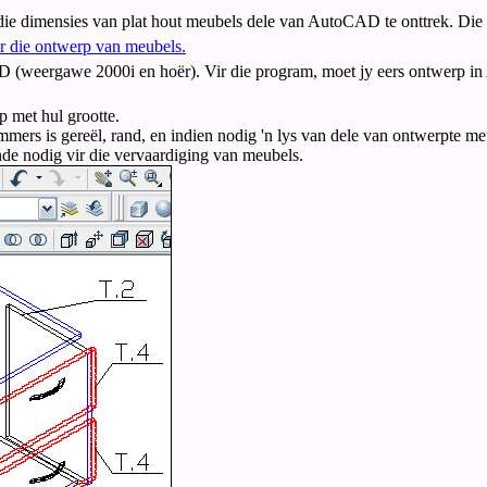
ie dimensies van plat hout meubels dele van AutoCAD te onttrek. Die p
 die ontwerp van meubels.
 (weergawe 2000i en hoër). Vir die program, moet jy eers ontwerp i
p met hul grootte.
mers is gereël, rand, en indien nodig 'n lys van dele van ontwerpte me
rande nodig vir die vervaardiging van meubels.