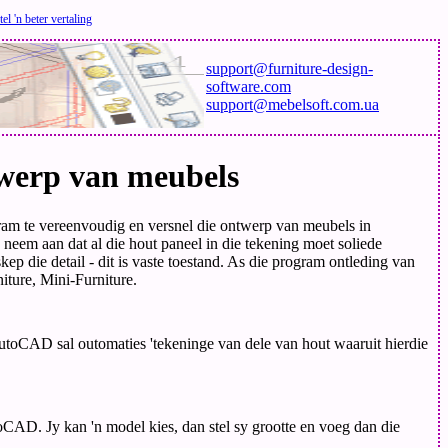
tel 'n beter vertaling
support@furniture-design-
software.com
support@mebelsoft.com.ua
twerp van meubels
am te vereenvoudig en versnel die ontwerp van meubels in
m aan dat al die hout paneel in die tekening moet soliede
p die detail - dit is vaste toestand. As die program ontleding van
iture, Mini-Furniture.
toCAD sal outomaties 'tekeninge van dele van hout waaruit hierdie
CAD. Jy kan 'n model kies, dan stel sy grootte en voeg dan die