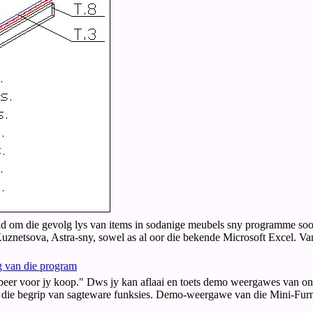
id om die gevolg lys van items in sodanige meubels sny programme soos
znetsova, Astra-sny, sowel as al oor die bekende Microsoft Excel. Van 
g van die program
eer voor jy koop." Dws jy kan aflaai en toets demo weergawes van on
 die begrip van sagteware funksies. Demo-weergawe van die Mini-Furnitu