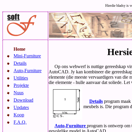
Hierdie bladsy is ve
Home
Hersi
Mini-Furniture
Details
Op ons webwerf is nuttige gereedskap vi
Auto-Furniture
AutoCAD. Jy kan kombineer die gereedskap 
elemente (die meeste vervaardigers van die m
Utilities
die elemente - hulle aanvaar dat soliede. Le
Projekte
Nuus
Download
Details
program maak v
meubels is. Die program d
Updates
Koop
F.A.Q.
Auto-Furniture
program is ontwerp om t
gevolglike model in AutoCAD.