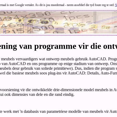
rtaal is met Google vertaler. As dit is jou moedertaal - neem asseblief die tyd foute reg te stel:
S
ening van programme vir die on
r meubels vervaardigers wat ontwerp meubels gebruik AutoCAD. Progr
van AutoCAD en ons programme op enige stadium van ontwerp. Ons nee
eubels deur gebruik van soliede primitiewe). Dus, indien die program ske
t wel die basiese meubels soos plug-ins vir AutoCAD: Details, Auto-Furn
oorsiening vir die ontwikkelde drie-dimensionele model meubels in Au
ui ook dimensies van dele en die rand eindig.
e werk met 'n databasis van parametriese modelle van meubels vir Auto