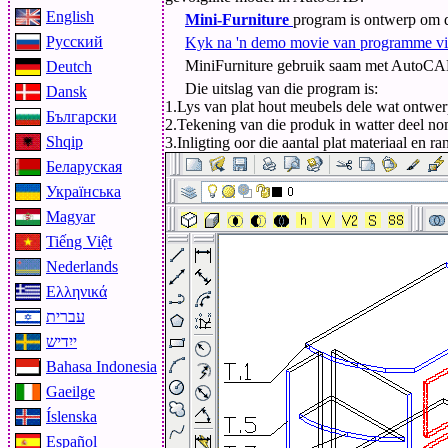
English
Mini-Furniture
program is ontwerp om d
Русский
Kyk na 'n demo movie van programme vir
MiniFurniture gebruik saam met AutoCAD
Deutch
Die uitslag van die program is:
Dansk
1.Lys van plat hout meubels dele wat ontwer
Български
2.Tekening van die produk in watter deel nom
Shqip
3.Inligting oor die aantal plat materiaal en 
Беларуская
Українська
Magyar
Tiếng Việt
Nederlands
Ελληνικά
עברית
ייִדיש
Bahasa Indonesia
Gaeilge
Íslenska
Español